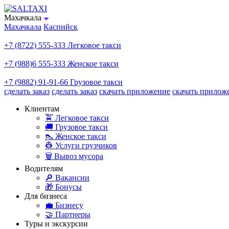
Махачкала
Махачкала
Каспийск
+7 (8722) 555-333
Легковое такси
+7 (988)6 555-333
Женское такси
+7 (9882) 91-91-66
Грузовое такси
сделать заказ
сделать заказ
скачать приложение
скачать прилож
Клиентам
🚖 Легковое такси
🚚 Грузовое такси
👠 Женское такси
👷 Услуги грузчиков
🗑️ Вывоз мусора
Водителям
🔎 Вакансии
🎁 Бонусы
Для бизнеса
💼 Бизнесу
🤝 Партнеры
Туры и экскурсии