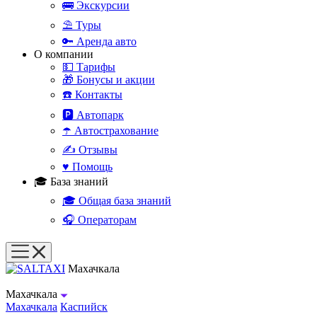
🚌 Экскурсии
⛱️ Туры
🔑 Аренда авто
О компании
💵 Тарифы
🎁 Бонусы и акции
☎️ Контакты
🅿️ Автопарк
☂️ Автострахование
✍️ Отзывы
♥️ Помощь
🎓 База знаний
🎓 Общая база знаний
🎧 Операторам
Махачкала
Махачкала
Махачкала
Каспийск