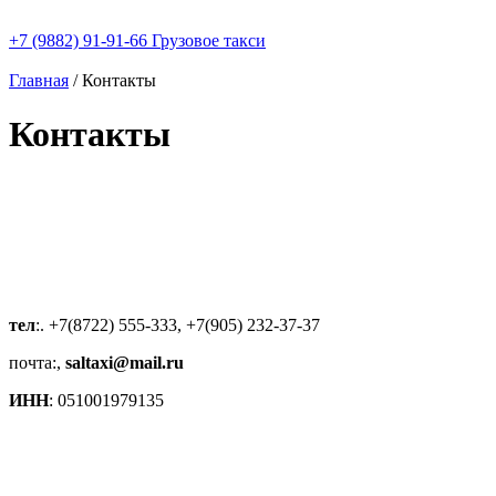
+7 (9882) 91-91-66
Грузовое такси
Главная
/
Контакты
Контакты
тел
:. +7(8722) 555-333, +7(905) 232-37-37
почта:,
saltaxi@mail.ru
ИНН
: 051001979135