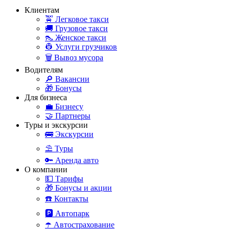
Клиентам
🚖 Легковое такси
🚚 Грузовое такси
👠 Женское такси
👷 Услуги грузчиков
🗑️ Вывоз мусора
Водителям
🔎 Вакансии
🎁 Бонусы
Для бизнеса
💼 Бизнесу
🤝 Партнеры
Туры и экскурсии
🚌 Экскурсии
⛱️ Туры
🔑 Аренда авто
О компании
💵 Тарифы
🎁 Бонусы и акции
☎️ Контакты
🅿️ Автопарк
☂️ Автострахование