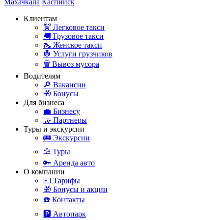
Махачкала
Каспийск
Клиентам
🚖 Легковое такси
🚚 Грузовое такси
👠 Женское такси
👷 Услуги грузчиков
🗑️ Вывоз мусора
Водителям
🔎 Вакансии
🎁 Бонусы
Для бизнеса
💼 Бизнесу
🤝 Партнеры
Туры и экскурсии
🚌 Экскурсии
⛱️ Туры
🔑 Аренда авто
О компании
💵 Тарифы
🎁 Бонусы и акции
☎️ Контакты
🅿️ Автопарк