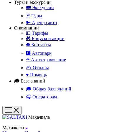
Туры и экскурсии
🚌 Экскурсии
⛱️ Туры
🔑 Аренда авто
О компании
💵 Тарифы
🎁 Бонусы и акции
☎️ Контакты
🅿️ Автопарк
☂️ Автострахование
✍️ Отзывы
♥️ Помощь
🎓 База знаний
🎓 Общая база знаний
🎧 Операторам
Махачкала
Махачкала