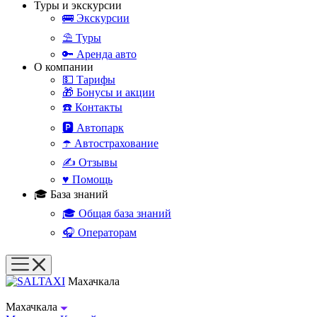
Туры и экскурсии
🚌 Экскурсии
⛱️ Туры
🔑 Аренда авто
О компании
💵 Тарифы
🎁 Бонусы и акции
☎️ Контакты
🅿️ Автопарк
☂️ Автострахование
✍️ Отзывы
♥️ Помощь
🎓 База знаний
🎓 Общая база знаний
🎧 Операторам
Махачкала
Махачкала