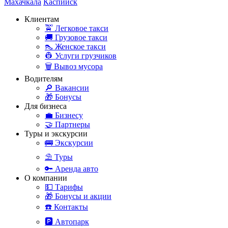
Махачкала
Каспийск
Клиентам
🚖 Легковое такси
🚚 Грузовое такси
👠 Женское такси
👷 Услуги грузчиков
🗑️ Вывоз мусора
Водителям
🔎 Вакансии
🎁 Бонусы
Для бизнеса
💼 Бизнесу
🤝 Партнеры
Туры и экскурсии
🚌 Экскурсии
⛱️ Туры
🔑 Аренда авто
О компании
💵 Тарифы
🎁 Бонусы и акции
☎️ Контакты
🅿️ Автопарк